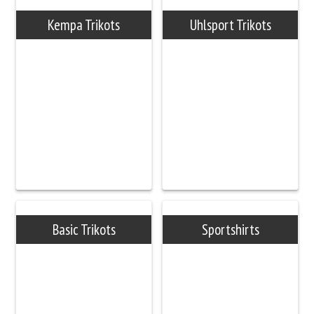
Kempa Trikots
Uhlsport Trikots
Unsere Arbeitsw
Mitarbeiter
Showroom
Basic Trikots
Sportshirts